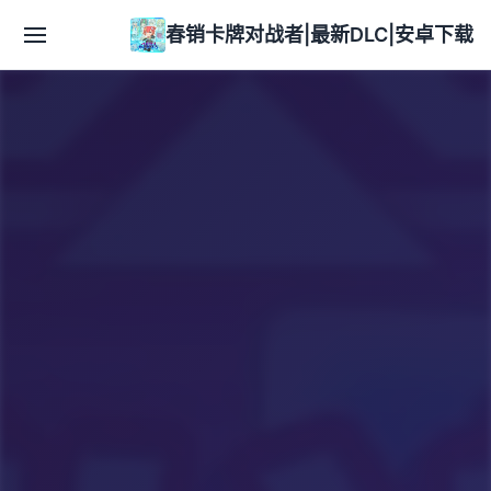
春销卡牌对战者|最新DLC|安卓下载