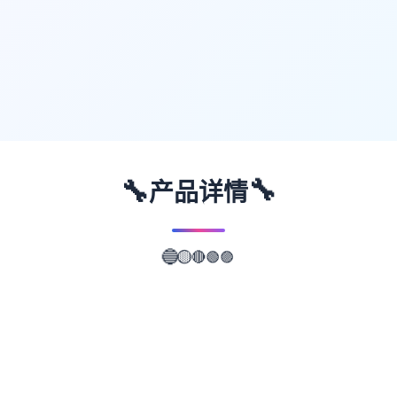
🔧
🔧
产品详情
🔴
🟡
🟢
🔵
🟣
📖
游戏故事
✨