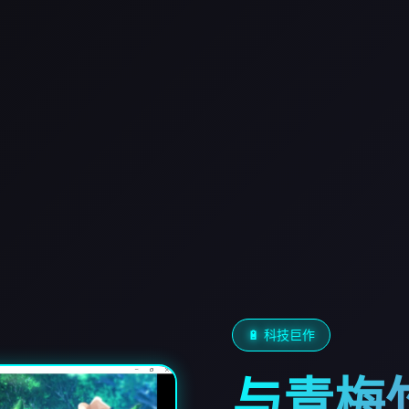
🔋 科技巨作
与青梅