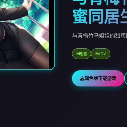
蜜同居
与青梅竹马姐姐的甜蜜
#电脑
#ADV
润色版下载游戏