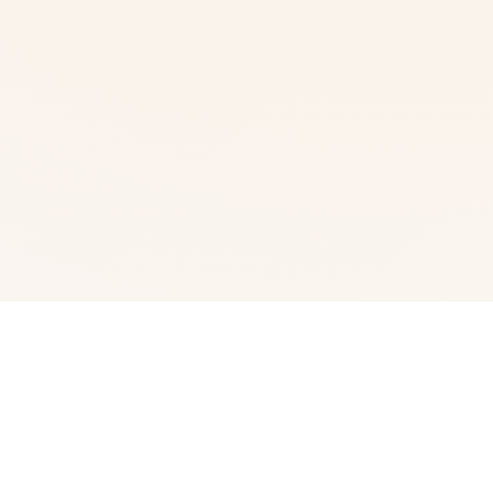
🖋️ 游戏详情
一款名为“魔法怪兽”的卡牌游戏正在风靡全国。 中条一树
的朋友不多，对任何事情都缺乏热情，但他接触到“魔法怪