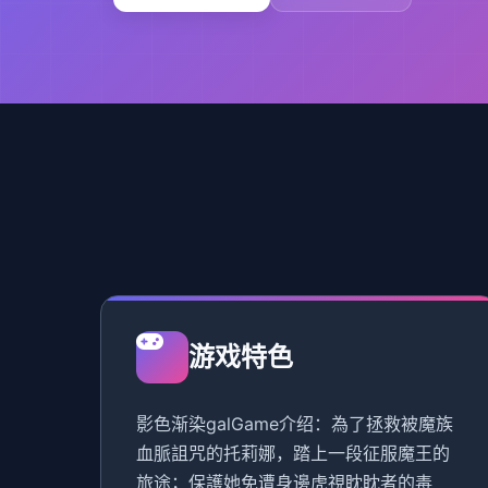
游戏特色
影色渐染galGame介绍：為了拯救被魔族
血脈詛咒的托莉娜，踏上一段征服魔王的
旅途；保護她免遭身邊虎視眈眈者的毒