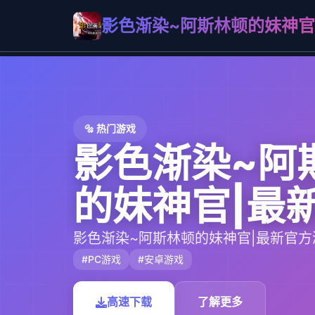
影色渐染~阿斯林顿的妹神官
🔩 热门游戏
影色渐染~阿
的妹神官|最
影色渐染~阿斯林顿的妹神官|最新官
#PC游戏
#安卓游戏
高速下载
了解更多