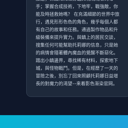
手；掌握合成技術，下地牢，戰強敵，你
能及時拯救她嗎？ 在充滿細節的世界中旅
行，遇見形形色色的角色，幾乎每個人都
有自己的故事和任務。通過製作物品和升
級裝備來提升實力。與鎮上的居民交談，
搜集任何可能幫助托莉娜的信息，只是她
的病情會隨著體內魔血的覺醒不斷惡化。
踏出小鎮邊界，尋找稀有材料，探索地下
城，與怪物戰鬥。但是，在經歷了一天的
冒險之後，別忘了回來照顧托莉娜日益增
長的對魔力的渴望--来着影色渐染官网。