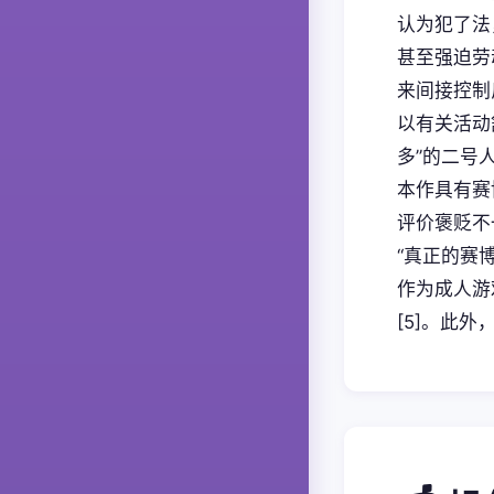
认为犯了法
甚至强迫劳
来间接控制
以有关活动
多”的二号
本作具有赛
评价褒贬不
“真正的赛
作为成人游
[5]。此