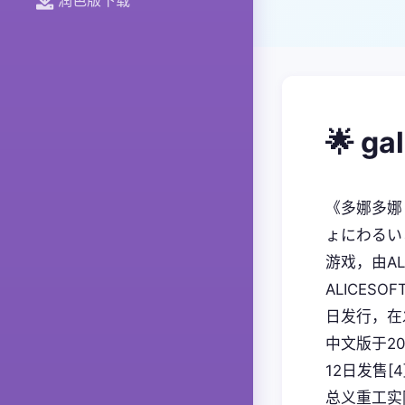
🌟 g
《多娜多娜
ょにわるい
游戏，由AL
ALICES
日发行，在
中文版于20
12日发售
总义重工实