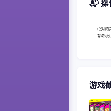
📬 
绝对的
有老板
游戏