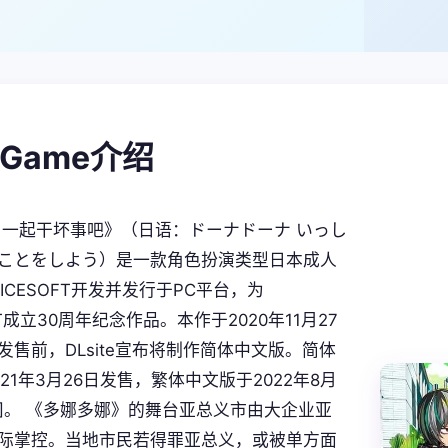
alGame介绍
 一起干坏事吧》（日语：ドーナドーナ いっし
ことをしよう）是一款角色扮演类型日本成人
ICESOFT开发并发行于PC平台，为
OFT成立30周年纪念作品。本作于2020年11月27
发售前，DLsite宣布将制作简体中文版。简体
21年3月26日发售，繁体中文版于2022年8月
[4]。 《多娜多娜》的舞台亚总义市由大企业亚
际掌控。当地市民若得罪亚总义，或被单方面